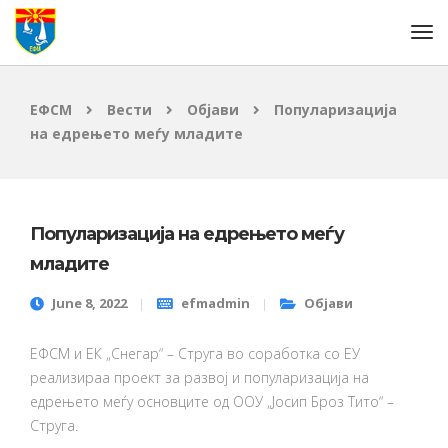
ЕФСМ
Вести
Објави
Популаризација
на едрењето меѓу младите
Популаризација на едрењето меѓу
младите
June 8, 2022
efmadmin
Објави
ЕФСМ и ЕК „Снегар“ – Струга во соработка со ЕУ
реализираа проект за развој и популаризација на
едрењето меѓу основците од ООУ „Јосип Броз Тито“ –
Струга.