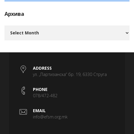
Архива
Архива
ADDRESS
ул. „Партизанска“ бр. 19, 6330 Струга
PHONE
078/472-482
EMAIL
info@efsm.org.mk