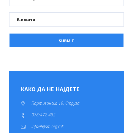
КАКО ДА НЕ НАЈДЕТЕ
Партизанска 19, Струга
078/472-482
info@efsm.org.mk