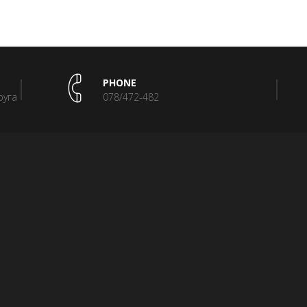
PHONE
руга
078/472-482