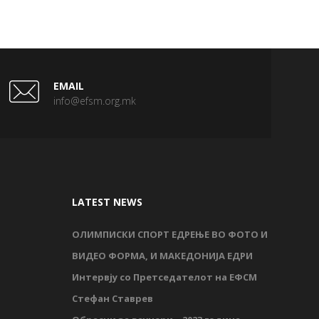
EMAIL
info@efsm.org.mk
LATEST NEWS
ОЛИМПИСКИ СПОРТ ЕДРЕЊЕ ВО ФОТО И
ВИДЕО ФОРМА, И МАКЕДОНИЈА ЕДРИ
Интервју со Претседателот на ЕФСМ
Стефан Ставрев