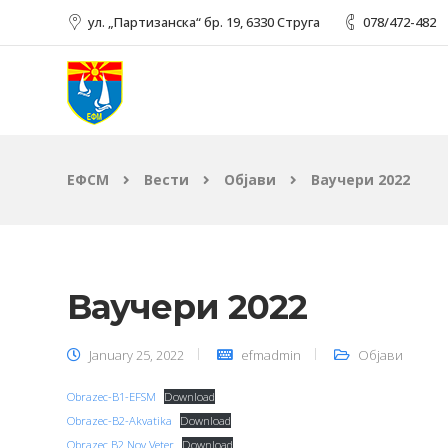
ул. „Партизанска“ бр. 19, 6330 Струга
078/472-482
ЕФСМ
Вести
Објави
Ваучери 2022
Ваучери 2022
January 25, 2022
efmadmin
Објави
Obrazec-B1-EFSM
Download
Obrazec-B2-Akvatika
Download
Obrazec B2 Nov Veter
Download