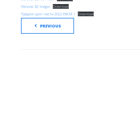
Obrazec B2 Snegar
Download
Предлог-ранг-листа-2022-ЕФСМ-1
Download
PREVIOUS