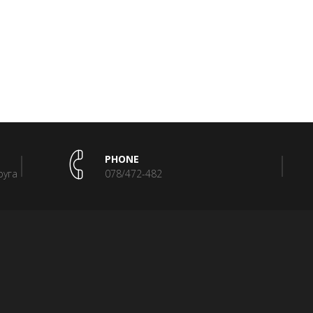
PHONE
руга
078/472-482