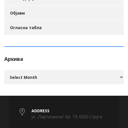
Објави
Огласна табла
Архива
Архива
ADDRESS
ул. „Партизанска“ бр. 19, 6330 Струга