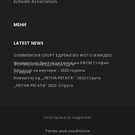
Schools Association
МЕНИ
LATEST NEWS
ОЛИМПИСКИ СПОРТ ЕДРЕЊЕ ВО ФОТО И ВИДЕО
Интервју со Претседателот на ЕФСМ Стефан
ФОРМА, И МАКЕДОНИЈА ЕДРИ
Обрасци за ваучери – 2023 година
Ставрев
Извештај од „ЛЕТНА РЕГАТА“ -2022 Струга
„ЛЕТНА РЕГАТА“ 2022 -Струга
Сите права се задржани.
Terms and conditions