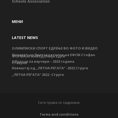
Schools Association
МЕНИ
LATEST NEWS
ОЛИМПИСКИ СПОРТ ЕДРЕЊЕ ВО ФОТО И ВИДЕО
Интервју со Претседателот на ЕФСМ Стефан
ФОРМА, И МАКЕДОНИЈА ЕДРИ
Обрасци за ваучери – 2023 година
Ставрев
Извештај од „ЛЕТНА РЕГАТА“ -2022 Струга
„ЛЕТНА РЕГАТА“ 2022 -Струга
Сите права се задржани.
Terms and conditions