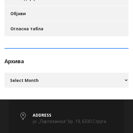
Објави
Огласна табла
Архива
Архива
ADDRESS
ул. „Партизанска“ бр. 19, 6330 Струга